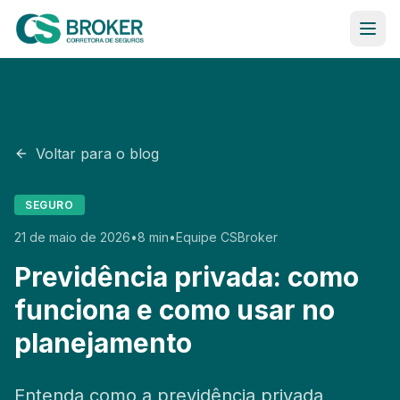
Ir para o conteúdo
Saúde
Seguro
Voltar para o blog
Estratégias Financeiras
SEGURO
21 de maio de 2026
•
8 min
•
Equipe CSBroker
Blog
Previdência privada: como
Sobre Nós
funciona e como usar no
planejamento
Contato
Entenda como a previdência privada