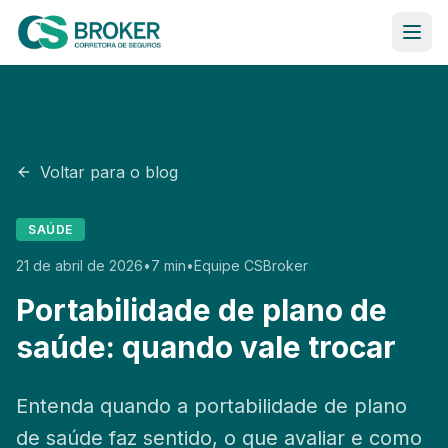
Ir para o conteúdo
Saúde
Seguro
Voltar para o blog
Estratégias Financeiras
SAÚDE
21 de abril de 2026
•
7 min
•
Equipe CSBroker
Blog
Portabilidade de plano de
Sobre Nós
saúde: quando vale trocar
Contato
Entenda quando a portabilidade de plano
de saúde faz sentido, o que avaliar e como