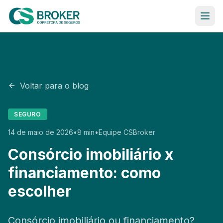
Ir para o conteúdo
Saúde
Seguro
Voltar para o blog
Estratégias Financeiras
SEGURO
14 de maio de 2026
•
8 min
•
Equipe CSBroker
Blog
Consórcio imobiliário x
Sobre Nós
financiamento: como
escolher
Contato
Consórcio imobiliário ou financiamento?