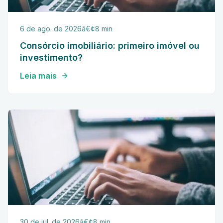
6 de ago. de 2026
â€¢
8 min
Consórcio imobiliário: primeiro imóvel ou
investimento?
Leia mais
30 de jul. de 2026
â€¢
8 min